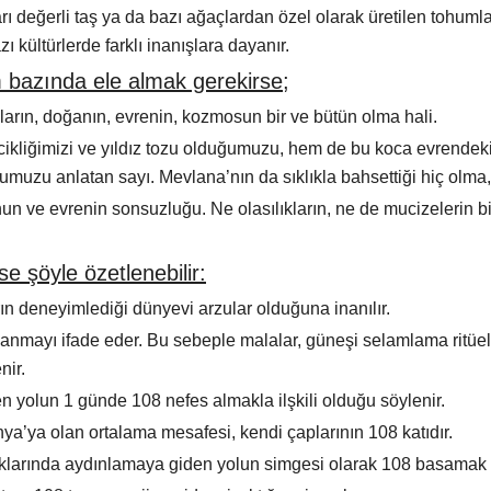
rı değerli taş ya da bazı ağaçlardan özel olarak üretilen tohuml
ı kültürlerde farklı inanışlara dayanır.
 bazında ele almak gerekirse;
arın, doğanın, evrenin, kozmosun bir ve bütün olma hali.
ikliğimizi ve yıldız tozu olduğumuzu, hem de bu koca evrendeki 
umuzu anlatan sayı. Mevlana’nın da sıklıkla bahsettiği hiç olma, h
n ve evrenin sonsuzluğu. Ne olasılıkların, ne de mucizelerin bir
se şöyle özetlenebilir:
ın deneyimlediği dünyevi arzular olduğuna inanılır.
anmayı ifade eder. Bu sebeple malalar, güneşi selamlama ritüell
lenir.
 yolun 1 günde 108 nefes almakla ilşkili olduğu söylenir.
a’ya olan ortalama mesafesi, kendi çaplarının 108 katıdır.
aklarında aydınlamaya giden yolun simgesi olarak 108 basamak 