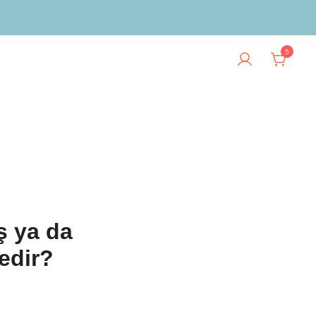
5
ş ya da
edir?