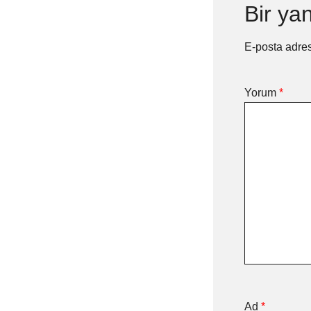
Bir yan
E-posta adre
Yorum
*
Ad
*