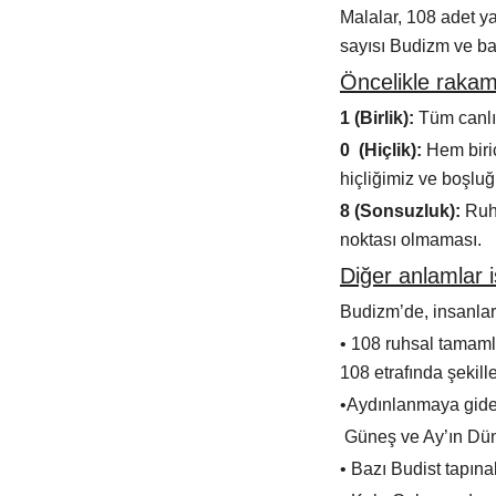
Malalar, 108 adet ya
sayısı Budizm ve baz
Öncelikle rakam
1 (Birlik):
Tüm canlıl
0 (Hiçlik):
Hem biric
hiçliğimiz ve boşluğ
8 (Sonsuzluk):
Ruhu
noktası olmaması.
Diğer anlamlar i
Budizm’de, insanlar
• 108 ruhsal tamaml
108 etrafında şekil
•Aydınlanmaya giden
Güneş ve Ay’ın Düny
• Bazı Budist tapın