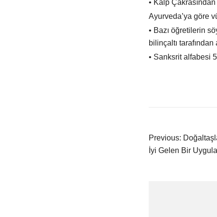
• Kalp Çakrasından t
Ayurveda’ya göre vü
• Bazı öğretilerin s
bilinçaltı tarafından a
• Sanksrit alfabesi 
Yazı
Previous:
Doğaltaşl
İyi Gelen Bir Uygu
gezin