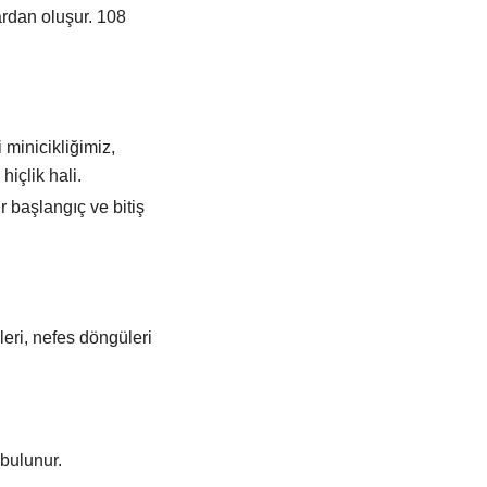
ardan oluşur. 108
minicikliğimiz,
içlik hali.
 başlangıç ve bitiş
eri, nefes döngüleri
bulunur.