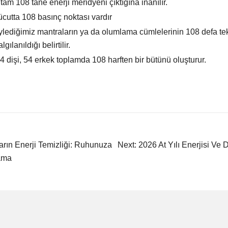
am 108 tane enerji meridyeni çıktığına inanılır.
cutta 108 basınç noktası vardır
öylediğimiz mantraların ya da olumlama cümlelerinin 108 defa te
lgılanıldığı belirtilir.
54 dişi, 54 erkek toplamda 108 harften bir bütünü oluşturur.
arın Enerji Temizliği: Ruhunuza
Next:
2026 At Yılı Enerjisi Ve
lama
mesi