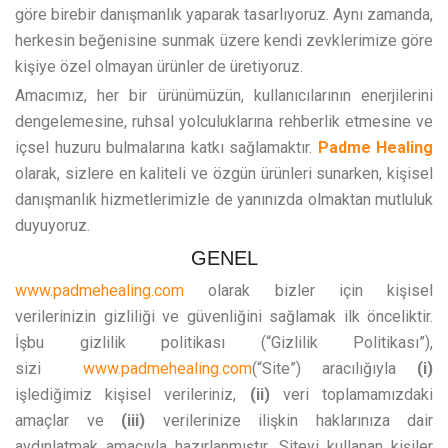
göre birebir danışmanlık yaparak tasarlıyoruz. Aynı zamanda,
herkesin beğenisine sunmak üzere kendi zevklerimize göre
kişiye özel olmayan ürünler de üretiyoruz.
Amacımız, her bir ürünümüzün, kullanıcılarının enerjilerini
dengelemesine, ruhsal yolculuklarına rehberlik etmesine ve
içsel huzuru bulmalarına katkı sağlamaktır.
Padme Healing
olarak, sizlere en kaliteli ve özgün ürünleri sunarken, kişisel
danışmanlık hizmetlerimizle de yanınızda olmaktan mutluluk
duyuyoruz.
GENEL
www.padmehealing.com
olarak bizler için kişisel
verilerinizin gizliliği ve güvenliğini sağlamak ilk önceliktir.
İşbu gizlilik politikası (“Gizlilik Politikası”),
sizi
www.padmehealing.com
(“Site”) aracılığıyla
(i)
işlediğimiz kişisel verileriniz,
(ii)
veri toplamamızdaki
amaçlar ve
(iii)
verilerinize ilişkin haklarınıza dair
aydınlatmak amacıyla hazırlanmıştır. Siteyi kullanan kişiler