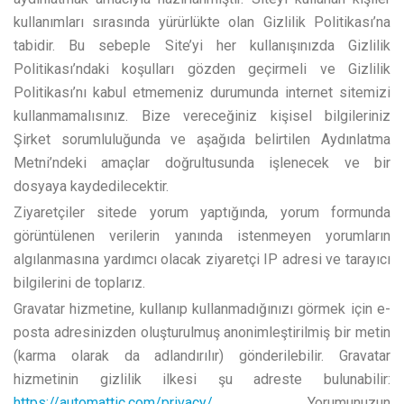
kullanımları sırasında yürürlükte olan Gizlilik Politikası’na
tabidir. Bu sebeple Site’yi her kullanışınızda Gizlilik
Politikası’ndaki koşulları gözden geçirmeli ve Gizlilik
Politikası’nı kabul etmemeniz durumunda internet sitemizi
kullanmamalısınız. Bize vereceğiniz kişisel bilgileriniz
Şirket sorumluluğunda ve aşağıda belirtilen Aydınlatma
Metni’ndeki amaçlar doğrultusunda işlenecek ve bir
dosyaya kaydedilecektir.
Ziyaretçiler sitede yorum yaptığında, yorum formunda
görüntülenen verilerin yanında istenmeyen yorumların
algılanmasına yardımcı olacak ziyaretçi IP adresi ve tarayıcı
bilgilerini de toplarız.
Gravatar hizmetine, kullanıp kullanmadığınızı görmek için e-
posta adresinizden oluşturulmuş anonimleştirilmiş bir metin
(karma olarak da adlandırılır) gönderilebilir. Gravatar
hizmetinin gizlilik ilkesi şu adreste bulunabilir:
https://automattic.com/privacy/
. Yorumunuzun