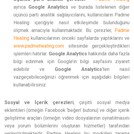
ayrıca
Google Analytics
ve burada listelenen diğer
üçüncü parti analitik sağlayıcılarını, kullanıcıların Padme
Healing içeriğiyle nasıl etkileşimde bulunduğunu
ölçmek amacıyla kullanmaktadır. Bu çerezler,
Padme
Healing
kullanıcılarının önceki sayfalarda yaptıklarını ve
www.padmehealing.com
sitesinde gerçekleştirdikleri
işlemleri hatırlar.
Google Analytics
hakkında daha fazla
bilgi edinmek için Google’ın bilgi sayfasını ziyaret
edebilir ve
Google Analytics
‘ten nasıl
vazgeçebileceğinizi öğrenmek için aşağıdaki bilgileri
kullanabilirsiniz.
Sosyal ve İçerik çerezleri
, çeşitli sosyal medya
eklentileri (örneğin Facebook ‘beğen’ butonu) ve diğer içerik
geliştirme araçları (örneğin video dosyalarının oynatılmasını
veya yorum bölümlerini oluşturan hizmetler) tarafından
yerleştirilmektedir. Padme Healing, bu modülleri tarama