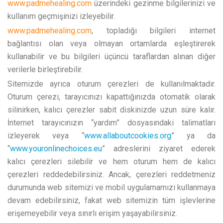
www.padmehealing.com
üzerindeki gezinme bilgilerinizi ve
kullanım geçmişinizi izleyebilir.
www.padmehealing.com
, topladığı bilgileri internet
bağlantısı olan veya olmayan ortamlarda eşleştirerek
kullanabilir ve bu bilgileri üçüncü taraflardan alınan diğer
verilerle birleştirebilir.
Sitemizde ayrıca oturum çerezleri de kullanılmaktadır.
Oturum çerezi, tarayıcınızı kapattığınızda otomatik olarak
silinirken, kalıcı çerezler sabit diskinizde uzun süre kalır.
İnternet tarayıcınızın “yardım” dosyasındaki talimatları
izleyerek veya “
www.allaboutcookies.org
” ya da
“
www.youronlinechoices.eu
” adreslerini ziyaret ederek
kalıcı çerezleri silebilir ve hem oturum hem de kalıcı
çerezleri reddedebilirsiniz. Ancak, çerezleri reddetmeniz
durumunda web sitemizi ve mobil uygulamamızı kullanmaya
devam edebilirsiniz, fakat web sitemizin tüm işlevlerine
erişemeyebilir veya sınırlı erişim yaşayabilirsiniz.