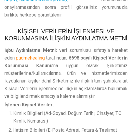
onaylanmasından sonra profil görseliniz yorumunuzla
birlikte herkese görüntülenir.
KİŞİSEL VERİLERİN İŞLENMESİ VE
KORUNMASINA İLİŞKİN AYDINLATMA METNİ
İşbu Aydınlatma Metni;
veri sorumlusu sıfatıyla hareket
eden
padmehealing
tarafından,
6698 sayılı Kişisel Verilerin
Korunması Kanunu
’na uygun olarak Şirketimiz
müşterilerine/kullanıcılarına, ürün ve hizmetlerimizden
faydalanan kişiler dahil Şirketimiz ile ilişkili tüm şahıslara ait
Kişisel Verilerin işlenmesine ilişkin açıklamalarda bulunmak
ve bilgilendirmek amacıyla kaleme alınmıştır.
İşlenen Kişisel Veriler:
Kimlik Bilgileri (Ad-Soyad, Doğum Tarihi, Cinsiyet, T.C.
Kimlik Numarası)
İletişim Bilgileri (E-Posta Adresi, Fatura & Teslimat