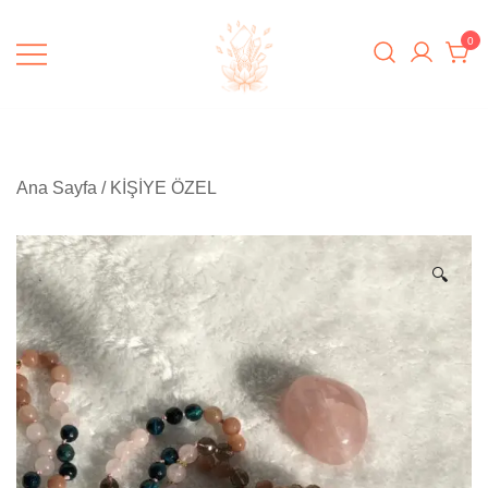
Skip
to
0
content
Padme Healing
Ana Sayfa
/
KİŞİYE ÖZEL
🔍