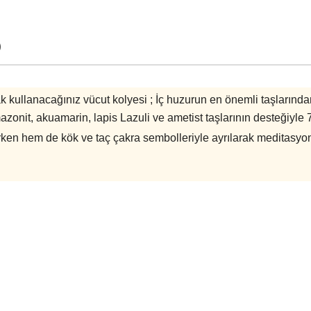
)
k kullanacağınız vücut kolyesi ; İç huzurun en önemli taşlarından
amazonit, akuamarin, lapis Lazuli ve ametist taşlarının desteğiy
urken hem de kök ve taç çakra sembolleriyle ayrılarak meditasyo