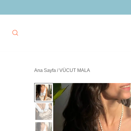
Skip
Ana Sayfa
/
VÜCUT MALA
to
content