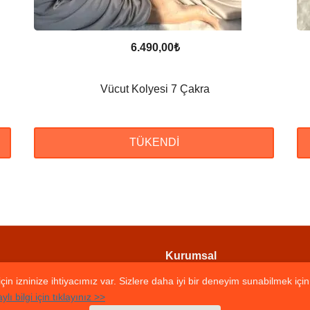
6.490,00
₺
Vücut Kolyesi 7 Çakra
TÜKENDI
Kurumsal
KVKK ve Gizlilik
çin izninize ihtiyacımız var. Sizlere daha iyi bir deneyim sunabilmek içi
Mesafeli Satış Sözleşmesi
ylı bilgi için tıklayınız >>