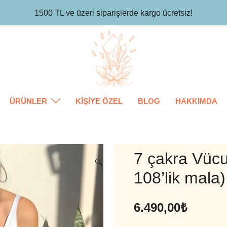
1500 TL ve üzeri siparişlerde kargo ücretsiz!
Padme Healing
ÜRÜNLER
KİŞİYE ÖZEL
BLOG
HAKKIMDA
7 çakra Vücut
🔍
108’lik mala)
6.490,00
₺