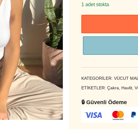
1 adet stokta
KATEGORILER:
VÜCUT MA
ETIKETLER:
Çakra
,
Havlit
,
V
🔒 Güvenli Ödeme