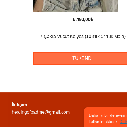
6.490,00
₺
7 Çakra Vücut Kolyesi(108’lik-54’lük Mala)
TÜKENDI
İletişim
healingofpadme@gmail.com
Daha iyi bir deneyim i
kullanılmaktadır.
Deta