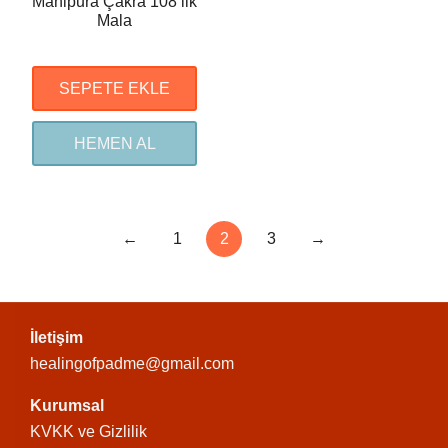
Manipura Çakra 108’lik
Mala
SEPETE EKLE
HEMEN AL
←
1
2
3
→
İletişim
healingofpadme@gmail.com
Kurumsal
KVKK ve Gizlilik