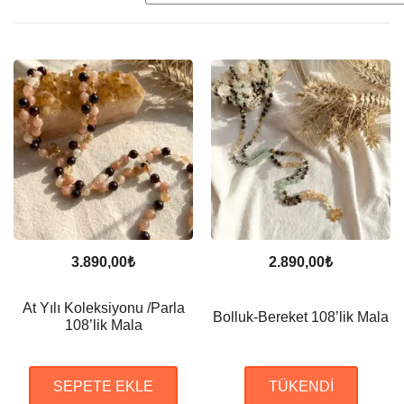
3.890,00
₺
2.890,00
₺
At Yılı Koleksiyonu /Parla
Bolluk-Bereket 108’lik Mala
108’lik Mala
SEPETE EKLE
TÜKENDI