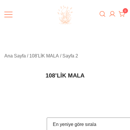
Skip
to
0
content
Padme Healing
Ana Sayfa
/
108'LİK MALA
/ Sayfa 2
108’LİK MALA