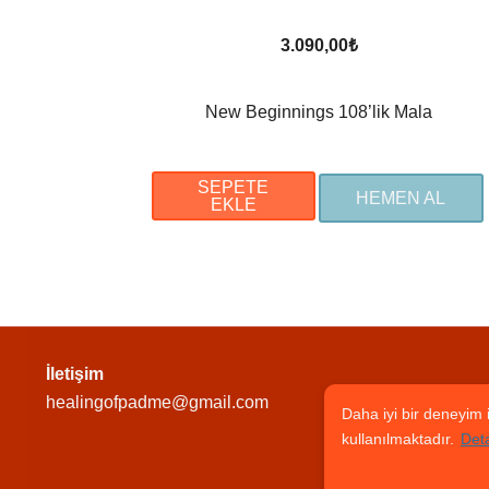
3.090,00
₺
New Beginnings 108’lik Mala
SEPETE
HEMEN AL
EKLE
İletişim
healingofpadme@gmail.com
Daha iyi bir deneyim i
kullanılmaktadır.
Deta