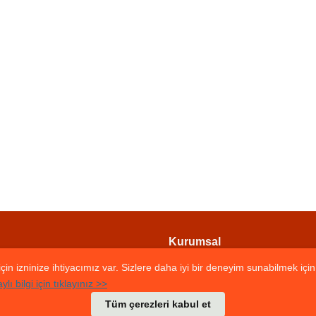
Kurumsal
KVKK ve Gizlilik
çin izninize ihtiyacımız var. Sizlere daha iyi bir deneyim sunabilmek içi
Mesafeli Satış Sözleşmesi
ylı bilgi için tıklayınız >>
Tüm çerezleri kabul et