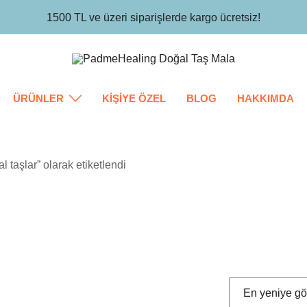
1500 TL ve üzeri siparişlerde kargo ücretsiz!
Padme Healing
ÜRÜNLER
KİŞİYE ÖZEL
BLOG
HAKKIMDA
l taşlar” olarak etiketlendi