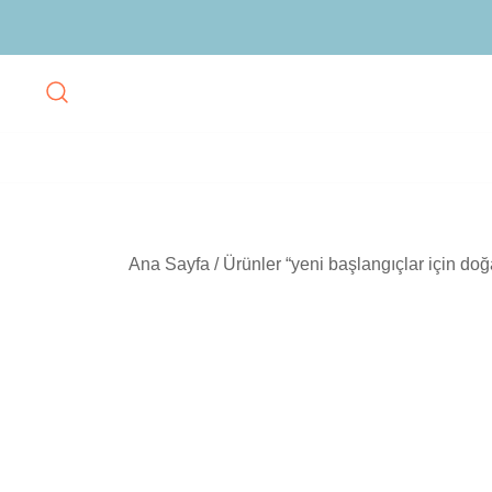
Skip
to
content
Ana Sayfa
/ Ürünler “yeni başlangıçlar için doğa