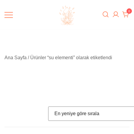
Skip
to
0
content
Padme Healing
Ana Sayfa
/ Ürünler “su elementi” olarak etiketlendi