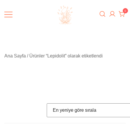
Skip
to
0
content
Padme Healing
Ana Sayfa
/ Ürünler “Lepidolit” olarak etiketlendi