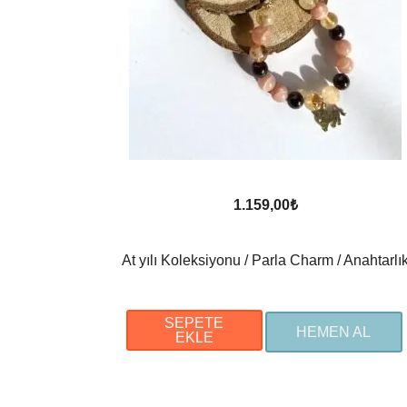
1.159,00
₺
At yılı Koleksiyonu / Parla Charm / Anahtarlı
SEPETE
HEMEN AL
EKLE