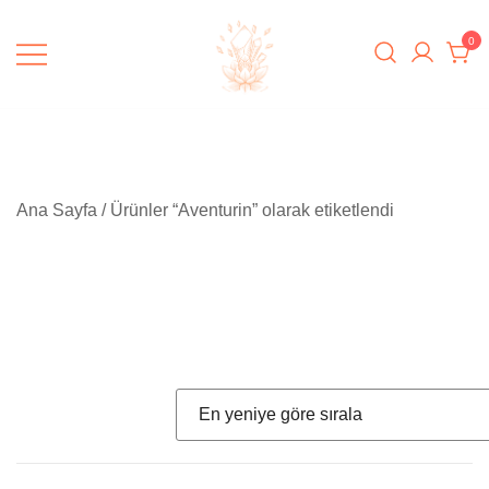
Skip
to
0
content
Padme Healing
Ana Sayfa
/ Ürünler “Aventurin” olarak etiketlendi