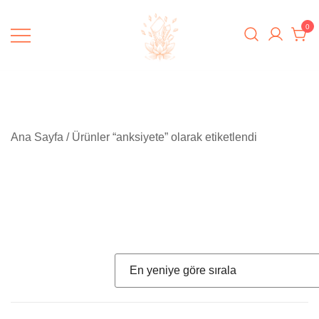
Skip
to
0
content
Padme Healing
Ana Sayfa
/ Ürünler “anksiyete” olarak etiketlendi